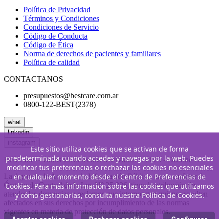
Política de Privacidad
Términos y Condiciones
Condiciones de Servicio
Código de Conducta
Código de Ética
Norma de derechos de pacientes y familiares
Política de calidad
CONTACTANOS
presupuestos@bestcare.com.ar
0800-122-BEST(2378)
what
linkedin
instagram
Este sitio utiliza cookies que se activan de forma
predeterminada cuando accedes y navegas por la web. Puedes
Best Care – Todos los derechos reservados © 2025 - Danone ©
modificar tus preferencias o rechazar las cookies no esenciales
La Agencia de Acceso a la Información Pública, en su carácter de
en cualquier momento desde el Centro de Preferencias de
Órgano de Control de la Ley N° 25.326, tiene la atribución de
Cookies. Para más información sobre las cookies que utilizamos
atender las denuncias y reclamos que interpongan quienes resulten
y cómo gestionarlas, consulta nuestra Política de Cookies.
afectados en sus derechos por incumplimiento de las normas
vigentes en materia de protección de datos personales.