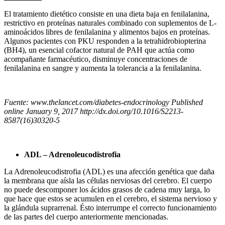
El tratamiento dietético consiste en una dieta baja en fenilalanina,
restrictivo en proteínas naturales combinado con suplementos de L-
aminoácidos libres de fenilalanina y alimentos bajos en proteínas.
Algunos pacientes con PKU responden a la tetrahidrobiopterina
(BH4), un esencial cofactor natural de PAH que actúa como
acompañante farmacéutico, disminuye concentraciones de
fenilalanina en sangre y aumenta la tolerancia a la fenilalanina.
Fuente: www.thelancet.com/diabetes-endocrinology Published
online January 9, 2017 http://dx.doi.org/10.1016/S2213-
8587(16)30320-5
ADL – Adrenoleucodistrofia
La Adrenoleucodistrofia (ADL) es una afección genética que daña
la membrana que aísla las células nerviosas del cerebro. El cuerpo
no puede descomponer los ácidos grasos de cadena muy larga, lo
que hace que estos se acumulen en el cerebro, el sistema nervioso y
la glándula suprarrenal. Ésto interrumpe el correcto funcionamiento
de las partes del cuerpo anteriormente mencionadas.