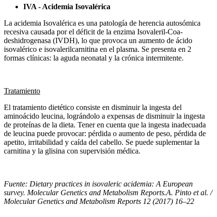
IVA - Acidemia Isovalérica
La acidemia Isovalérica es una patología de herencia autosómica
recesiva causada por el déficit de la enzima Isovaleril-Coa-
deshidrogenasa (IVDH), lo que provoca un aumento de ácido
isovalérico e isovalerilcarnitina en el plasma. Se presenta en 2
formas clínicas: la aguda neonatal y la crónica intermitente.
Tratamiento
El tratamiento dietético consiste en disminuir la ingesta del
aminoácido leucina, lográndolo a expensas de disminuir la ingesta
de proteínas de la dieta. Tener en cuenta que la ingesta inadecuada
de leucina puede provocar: pérdida o aumento de peso, pérdida de
apetito, irritabilidad y caída del cabello. Se puede suplementar la
carnitina y la glisina con supervisión médica.
Fuente: Dietary practices in isovaleric acidemia: A European
survey. Molecular Genetics and Metabolism Reports.A. Pinto et al. /
Molecular Genetics and Metabolism Reports 12 (2017) 16–22